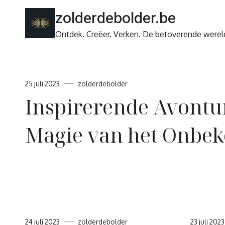
Ga
zolderdebolder.be
naar
de
Ontdek. Creëer. Verken. De betoverende werel
inhoud
25 juli 2023
zolderdebolder
Inspirerende Avontu
Magie van het Onbek
24 juli 2023
zolderdebolder
23 juli 2023