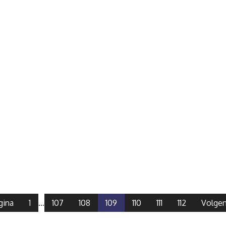
gina
1
…
107
108
109
110
111
112
Volgen