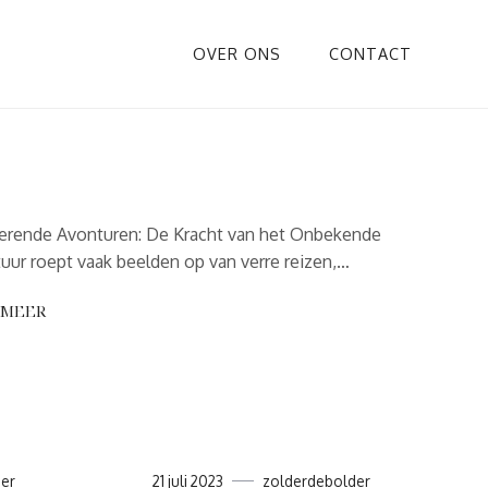
OVER ONS
CONTACT
rerende Avonturen: De Kracht van het Onbekende
uur roept vaak beelden op van verre reizen,…
 MEER
er
21 juli 2023
zolderdebolder