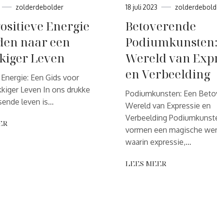
zolderdebolder
18 juli 2023
zolderdebold
ositieve Energie
Betoverende
iden naar een
Podiumkunsten:
kiger Leven
Wereld van Expr
en Verbeelding
 Energie: Een Gids voor
kiger Leven In ons drukke
Podiumkunsten: Een Beto
sende leven is…
Wereld van Expressie en
Verbeelding Podiumkunst
ER
vormen een magische wer
waarin expressie,…
LEES MEER