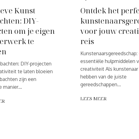
ieve Kunst
Ontdek het perfe
hten: DIY-
kunstenaarsger
cten om je eigen
voor jouw creat
erwerk te
reis
en
Kunstenaarsgereedschap:
essentiële hulpmiddelen 
bachten: DIY-projecten
creativiteit Als kunstenaar
tiviteit te laten bloeien
hebben van de juiste
bachten zijn een
gereedschappen…
e manier…
LEES MEER
ER