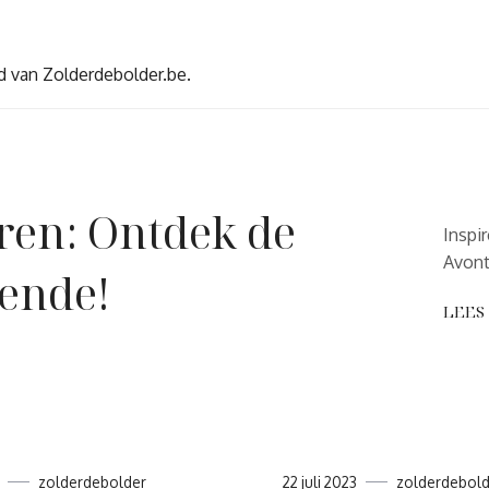
d van Zolderdebolder.be.
ren: Ontdek de
Inspi
Avont
ende!
LEES
zolderdebolder
22 juli 2023
zolderdebold