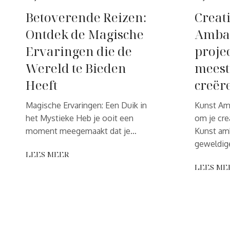
Betoverende Reizen:
Creat
Ontdek de Magische
Ambac
Ervaringen die de
proje
Wereld te Bieden
meest
Heeft
creër
Magische Ervaringen: Een Duik in
Kunst Am
het Mystieke Heb je ooit een
om je crea
moment meegemaakt dat je…
Kunst am
geweldig
LEES MEER
LEES ME