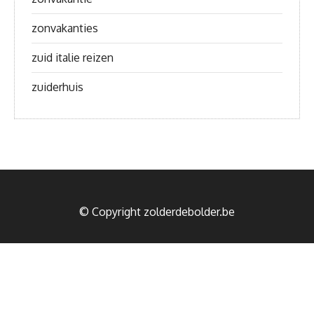
zonvakanties
zuid italie reizen
zuiderhuis
© Copyright zolderdebolder.be