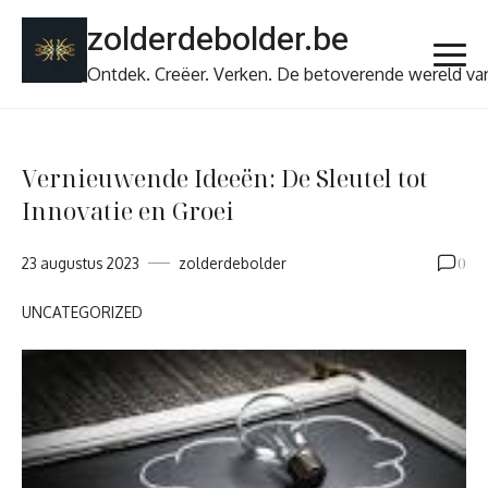
Ga
zolderdebolder.be
naar
de
Ontdek. Creëer. Verken. De betoverende wereld va
inhoud
Vernieuwende Ideeën: De Sleutel tot
Innovatie en Groei
0
23 augustus 2023
zolderdebolder
UNCATEGORIZED