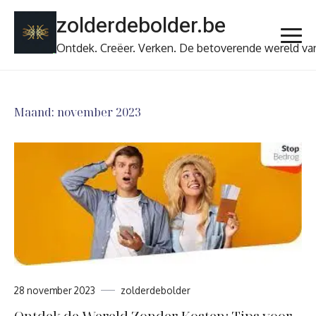
Ga
zolderdebolder.be
naar
de
Ontdek. Creëer. Verken. De betoverende wereld va
inhoud
Maand:
november 2023
28 november 2023
zolderdebolder