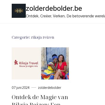
Ga
zolderdebolder.be
naar
de
Ontdek. Creëer. Verken. De betoverende werel
inhoud
Categorie:
riksja reizen
07 juni 2024
zolderdebolder
Ontdek de Magie van
Riksja Reizen: Een