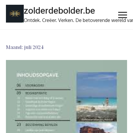
Ga
zolderdebolder.be
naar
de
Ontdek. Creëer. Verken. De betoverende wereld va
inhoud
Maand:
juli 2024