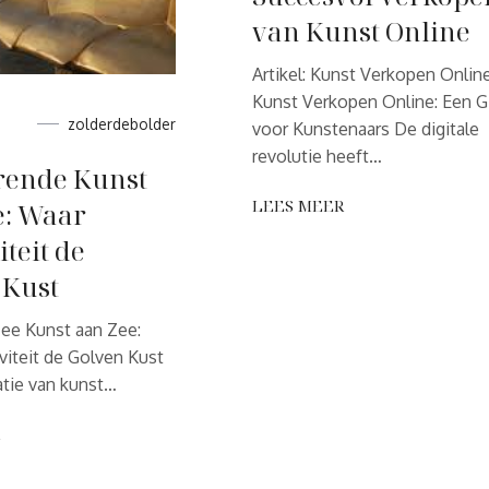
van Kunst Online
Artikel: Kunst Verkopen Onlin
Kunst Verkopen Online: Een G
zolderdebolder
voor Kunstenaars De digitale
revolutie heeft…
rende Kunst
LEES MEER
e: Waar
iteit de
 Kust
Zee Kunst aan Zee:
viteit de Golven Kust
tie van kunst…
R