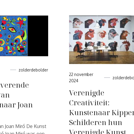
zolderdebolder
22 november
zolderdebo
2024
overende
Verenigde
van
Creativiteit:
naar Joan
Kunstenaar Kippe
Schilderen hun
an Joan Miró De Kunst
Verenigde Kunst
ró Joan Miró was een