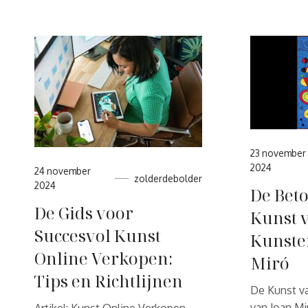
23 november
2024
24 november
zolderdebolder
2024
De Bet
De Gids voor
Kunst 
Succesvol Kunst
Kunste
Online Verkopen:
Miró
Tips en Richtlijnen
De Kunst v
van Joan Mi