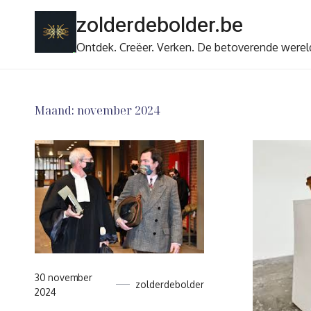
Ga
zolderdebolder.be
naar
de
Ontdek. Creëer. Verken. De betoverende werel
inhoud
Maand:
november 2024
30 november
zolderdebolder
2024