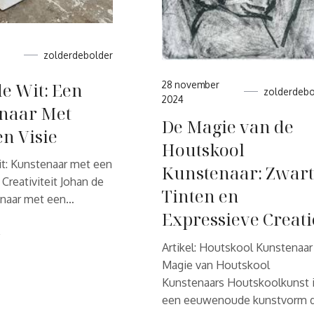
zolderdebolder
28 november
e Wit: Een
zolderdebo
2024
naar Met
De Magie van de
en Visie
Houtskool
it: Kunstenaar met een
Kunstenaar: Zwart
 Creativiteit Johan de
Tinten en
enaar met een…
Expressieve Creati
R
Artikel: Houtskool Kunstenaa
Magie van Houtskool
Kunstenaars Houtskoolkunst 
een eeuwenoude kunstvorm d