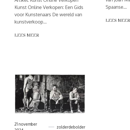
Artikel: Kunst Online Verkopen
Spaanse…
Kunst Online Verkopen: Een Gids
voor Kunstenaars De wereld van
LEES MEE
kunstverkoop…
LEES MEER
21 november
zolderdebolder