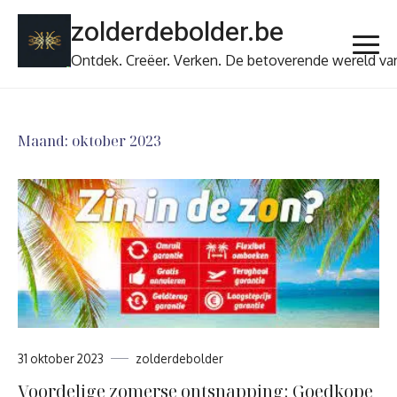
Ga
zolderdebolder.be
naar
de
Ontdek. Creëer. Verken. De betoverende wereld va
inhoud
Maand:
oktober 2023
31 oktober 2023
zolderdebolder
Voordelige zomerse ontsnapping: Goedkope