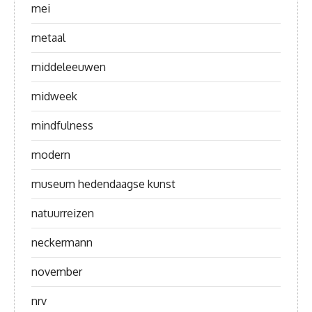
mei
metaal
middeleeuwen
midweek
mindfulness
modern
museum hedendaagse kunst
natuurreizen
neckermann
november
nrv