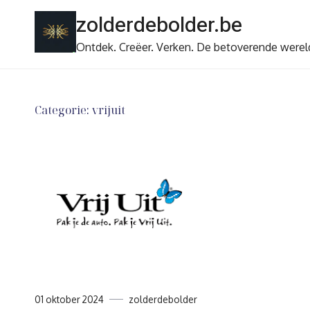
Ga
zolderdebolder.be
naar
de
Ontdek. Creëer. Verken. De betoverende werel
inhoud
Categorie:
vrijuit
01 oktober 2024
zolderdebolder