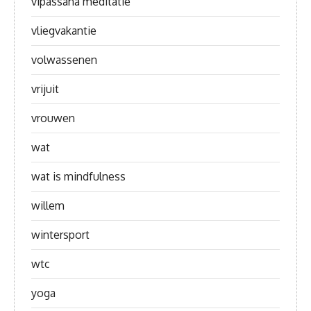
vipassana meditatie
vliegvakantie
volwassenen
vrijuit
vrouwen
wat
wat is mindfulness
willem
wintersport
wtc
yoga