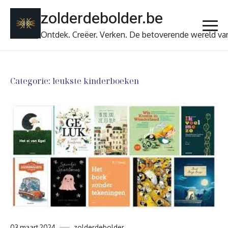
Ga
zolderdebolder.be
naar
de
Ontdek. Creëer. Verken. De betoverende wereld va
inhoud
Categorie:
leukste kinderboeken
03 maart 2024
zolderdebolder