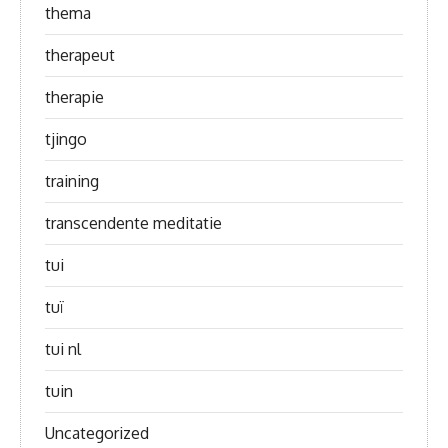
thema
therapeut
therapie
tjingo
training
transcendente meditatie
tui
tuï
tui nl
tuin
Uncategorized