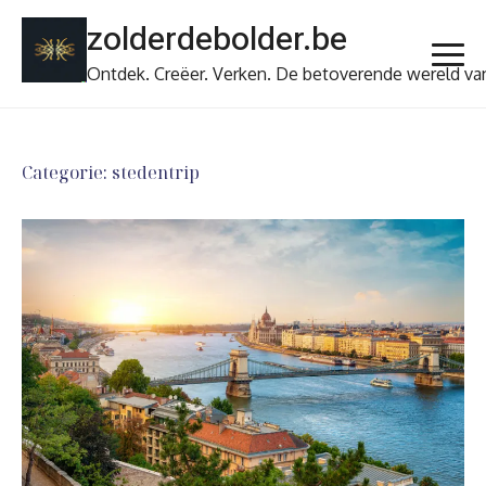
Ga
zolderdebolder.be
naar
de
Ontdek. Creëer. Verken. De betoverende wereld va
inhoud
Categorie:
stedentrip