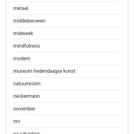
metaal
middeleeuwen
midweek
mindfulness
modern
museum hedendaagse kunst
natuurreizen
neckermann
november
nrv
nz vakanties