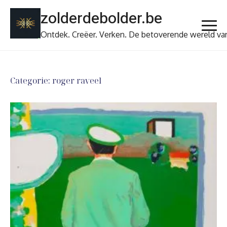
Ga
zolderdebolder.be
naar
de
Ontdek. Creëer. Verken. De betoverende wereld va
inhoud
Categorie:
roger raveel