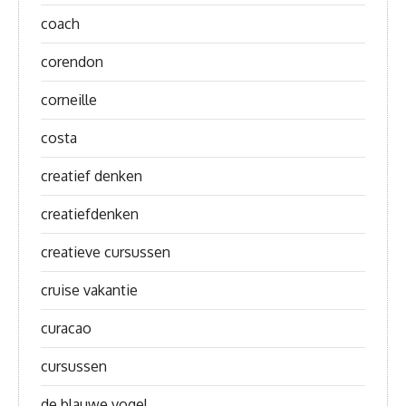
coach
corendon
corneille
costa
creatief denken
creatiefdenken
creatieve cursussen
cruise vakantie
curacao
cursussen
de blauwe vogel