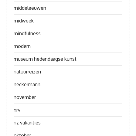
middeleeuwen
midweek
mindfulness
modern
museum hedendaagse kunst
natuurreizen
neckermann
november
nrv
nz vakanties
oktober