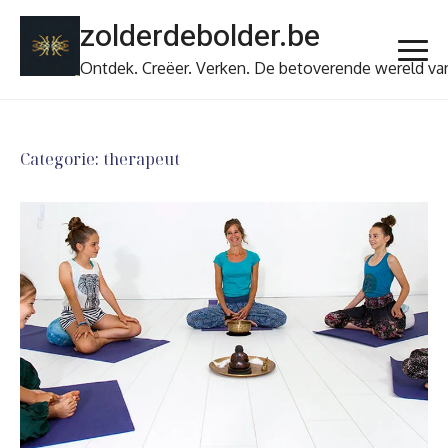
Ga
zolderdebolder.be
naar
de
Ontdek. Creëer. Verken. De betoverende wereld va
inhoud
Categorie:
therapeut