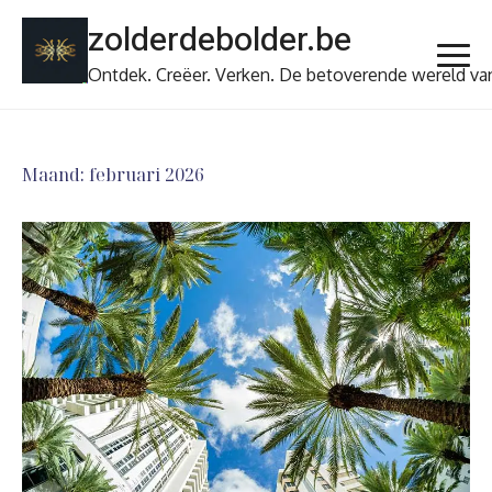
Ga
zolderdebolder.be
naar
de
Ontdek. Creëer. Verken. De betoverende wereld va
inhoud
Maand:
februari 2026