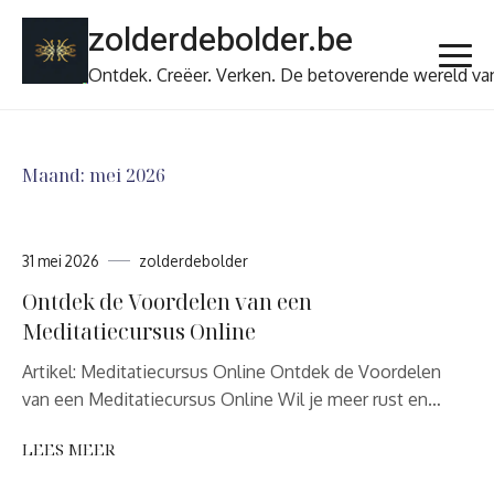
Ga
zolderdebolder.be
naar
de
Ontdek. Creëer. Verken. De betoverende wereld va
inhoud
Maand:
mei 2026
31 mei 2026
zolderdebolder
Ontdek de Voordelen van een
Meditatiecursus Online
Artikel: Meditatiecursus Online Ontdek de Voordelen
van een Meditatiecursus Online Wil je meer rust en…
LEES MEER