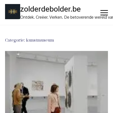
Ga
zolderdebolder.be
naar
de
Ontdek. Creëer. Verken. De betoverende wereld va
inhoud
Categorie:
kunstmuseum