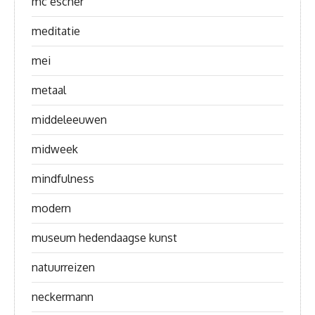
mc escher
meditatie
mei
metaal
middeleeuwen
midweek
mindfulness
modern
museum hedendaagse kunst
natuurreizen
neckermann