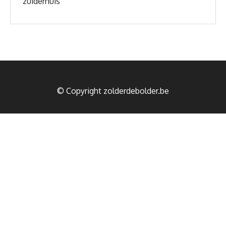
zuiderhuis
© Copyright zolderdebolder.be