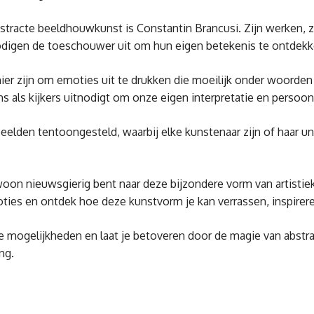
stracte beeldhouwkunst is Constantin Brancusi. Zijn werken, z
digen de toeschouwer uit om hun eigen betekenis te ontdekke
r zijn om emoties uit te drukken die moeilijk onder woorden t
e ons als kijkers uitnodigt om onze eigen interpretatie en perso
elden tentoongesteld, waarbij elke kunstenaar zijn of haar u
oon nieuwsgierig bent naar deze bijzondere vorm van artistieke
ies en ontdek hoe deze kunstvorm je kan verrassen, inspirere
e mogelijkheden en laat je betoveren door de magie van abstr
ng.