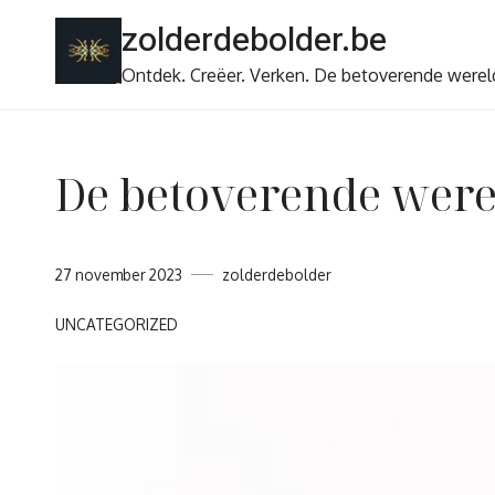
Ga
zolderdebolder.be
naar
de
Ontdek. Creëer. Verken. De betoverende werel
inhoud
De betoverende werel
27 november 2023
zolderdebolder
UNCATEGORIZED