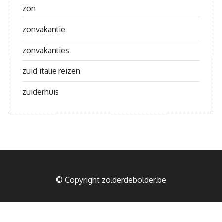
zon
zonvakantie
zonvakanties
zuid italie reizen
zuiderhuis
© Copyright zolderdebolder.be