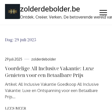
Ga
zolderdebolder.be
naar
de
Ontdek. Creëer. Verken. De betoverende wereld va
inhoud
Dag:
29 juli 2025
29 juli 2025
zolderdebolder
Voordelige All Inclusive Vakantie: Luxe
Genieten voor een Betaalbare Prijs
Artikel: All Inclusive Vakantie Goedkoop All Inclusive
Vakantie: Luxe en Ontspanning voor een Betaalbare
Prijs…
LEES MEER