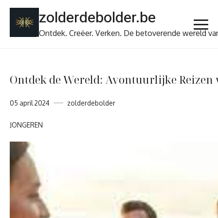
Ga
zolderdebolder.be
naar
de
Ontdek. Creëer. Verken. De betoverende wereld va
inhoud
Ontdek de Wereld: Avontuurlijke Reizen
05 april 2024
zolderdebolder
JONGEREN