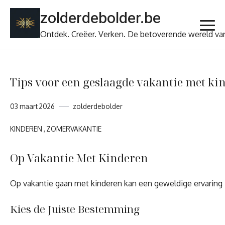
Ga
zolderdebolder.be
naar
de
Ontdek. Creëer. Verken. De betoverende wereld va
inhoud
Tips voor een geslaagde vakantie met kin
03 maart 2026
zolderdebolder
KINDEREN
ZOMERVAKANTIE
Op Vakantie Met Kinderen
Op vakantie gaan met kinderen kan een geweldige ervaring z
Kies de Juiste Bestemming