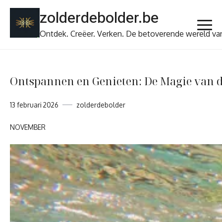
Ga
zolderdebolder.be
naar
de
Ontdek. Creëer. Verken. De betoverende wereld va
inhoud
Ontspannen en Genieten: De Magie van 
13 februari 2026
zolderdebolder
NOVEMBER