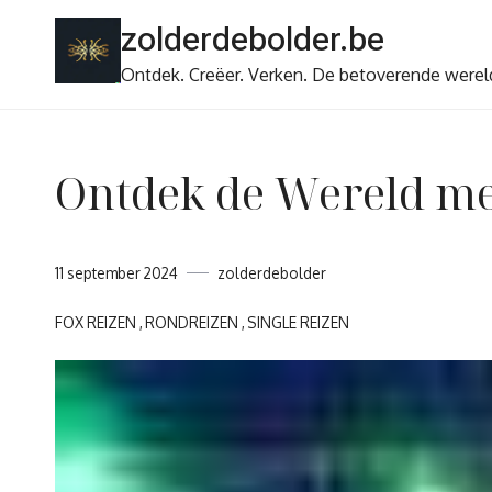
Ga
zolderdebolder.be
naar
de
Ontdek. Creëer. Verken. De betoverende werel
inhoud
Ontdek de Wereld me
11 september 2024
zolderdebolder
FOX REIZEN
RONDREIZEN
SINGLE REIZEN