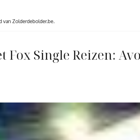
d van Zolderdebolder.be.
t Fox Single Reizen: Av