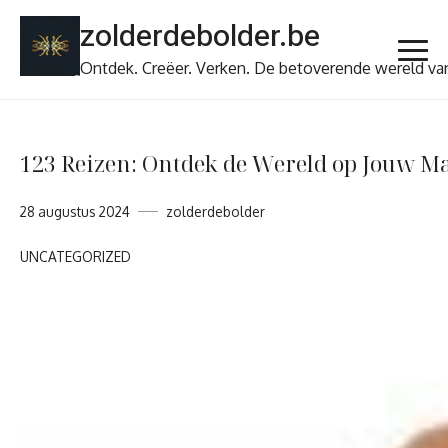
Ga
zolderdebolder.be
naar
de
Ontdek. Creëer. Verken. De betoverende wereld va
inhoud
123 Reizen: Ontdek de Wereld op Jouw M
28 augustus 2024
zolderdebolder
UNCATEGORIZED