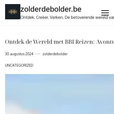
Ga
zolderdebolder.be
naar
de
Ontdek. Creëer. Verken. De betoverende wereld va
inhoud
Ontdek de Wereld met BBI Reizen: Avont
30 augustus 2024
zolderdebolder
UNCATEGORIZED