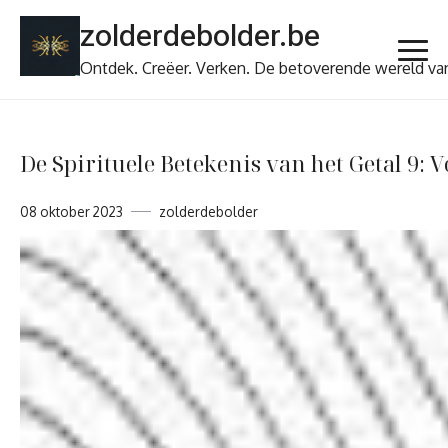
Ga
zolderdebolder.be
naar
de
Ontdek. Creëer. Verken. De betoverende wereld va
inhoud
De Spirituele Betekenis van het Getal 9: 
08 oktober 2023
zolderdebolder