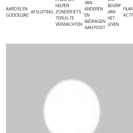
VAN
HELPEN
BEGRIP
AARDSE EN
ANDEREN
FILA
AFSLUITING
ZONDER IETS
VAN
GODDELIJKE
EN
ACTI
TERUG TE
HET
BIJDRAGEN
VERWACHTEN
LEVEN
AAN POSIT