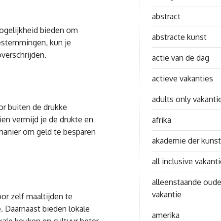
abstract
mogelijkheid bieden om
abstracte kunst
bestemmingen, kun je
overschrijden.
actie van de dag
actieve vakanties
adults only vakanti
or buiten de drukke
ien vermijd je de drukte en
afrika
 manier om geld te besparen
akademie der kuns
all inclusive vakant
alleenstaande oude
vakantie
or zelf maaltijden te
e. Daarnaast bieden lokale
amerika