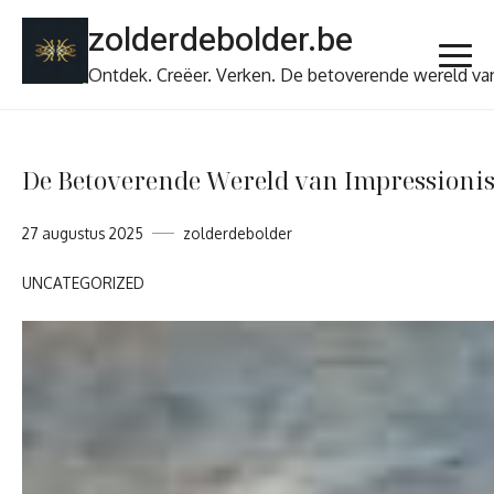
Ga
zolderdebolder.be
naar
de
Ontdek. Creëer. Verken. De betoverende wereld va
inhoud
De Betoverende Wereld van Impressionis
27 augustus 2025
zolderdebolder
UNCATEGORIZED