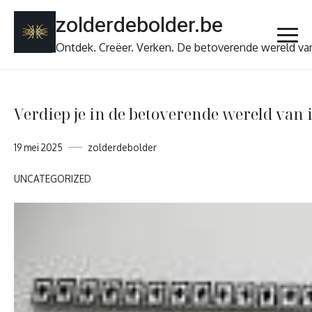
Ga
zolderdebolder.be
naar
de
Ontdek. Creëer. Verken. De betoverende wereld va
inhoud
Verdiep je in de betoverende wereld van 
19 mei 2025
zolderdebolder
UNCATEGORIZED