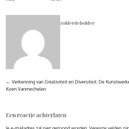
zolderdebolder
Berichtnavigatie
Verkenning van Creativiteit en Diversiteit: De Kunstwerk
Koen Vanmechelen
Een reactie achterlaten
Je e-mailadres zal niet getoond worden.
Vereiste velden zi