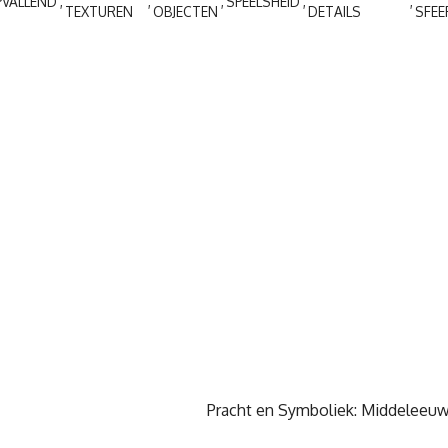
PVALLEND
SPEELSHEID
TEXTUREN
OBJECTEN
DETAILS
SFEE
Pracht en Symboliek: Middeleeuws