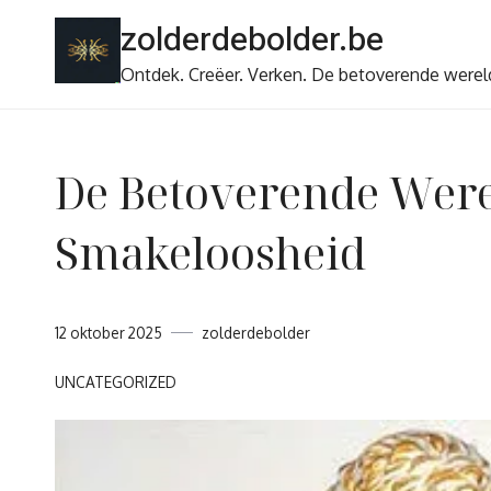
Ga
zolderdebolder.be
naar
de
Ontdek. Creëer. Verken. De betoverende werel
inhoud
De Betoverende Were
Smakeloosheid
12 oktober 2025
zolderdebolder
UNCATEGORIZED