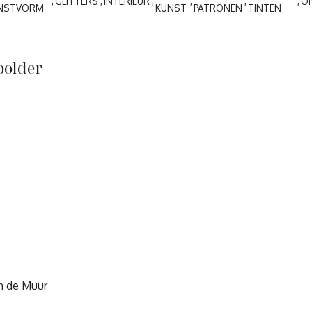
GLITTERS
INTERIEUR
O
NSTVORM
KUNST
PATRONEN
TINTEN
bolder
an de Muur