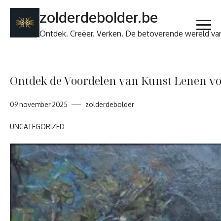
Ga
zolderdebolder.be
naar
de
Ontdek. Creëer. Verken. De betoverende wereld va
inhoud
Ontdek de Voordelen van Kunst Lenen vo
09 november 2025
zolderdebolder
UNCATEGORIZED