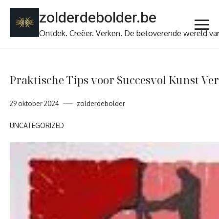
Ga
zolderdebolder.be
naar
de
Ontdek. Creëer. Verken. De betoverende wereld va
inhoud
Praktische Tips voor Succesvol Kunst V
29 oktober 2024
zolderdebolder
UNCATEGORIZED