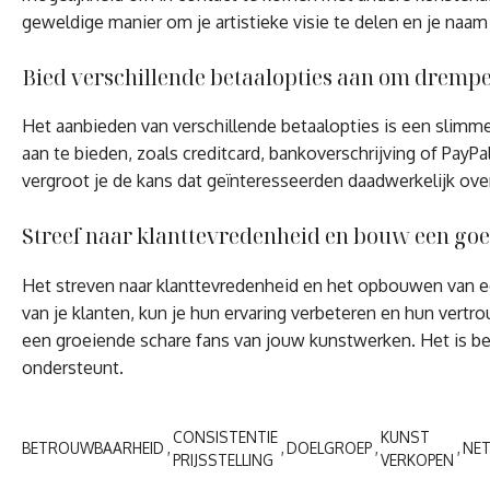
geweldige manier om je artistieke visie te delen en je naam
Bied verschillende betaalopties aan om drempel
Het aanbieden van verschillende betaalopties is een slimm
aan te bieden, zoals creditcard, bankoverschrijving of PayP
vergroot je de kans dat geïnteresseerden daadwerkelijk ove
Streef naar klanttevredenheid en bouw een goed
Het streven naar klanttevredenheid en het opbouwen van een
van je klanten, kun je hun ervaring verbeteren en hun ver
een groeiende schare fans van jouw kunstwerken. Het is bela
ondersteunt.
CONSISTENTIE
KUNST
BETROUWBAARHEID
DOELGROEP
NE
PRIJSSTELLING
VERKOPEN