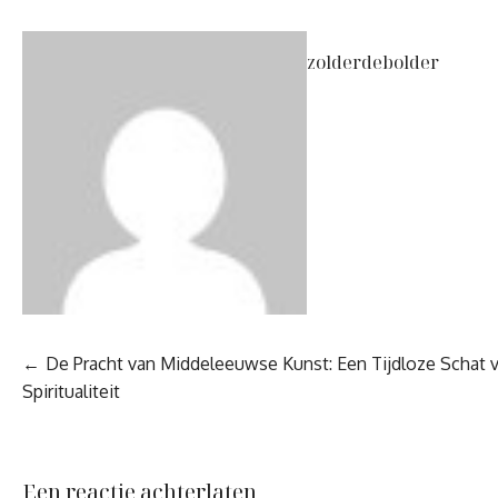
zolderdebolder
Berichtnavigatie
De Pracht van Middeleeuwse Kunst: Een Tijdloze Schat va
Spiritualiteit
Een reactie achterlaten