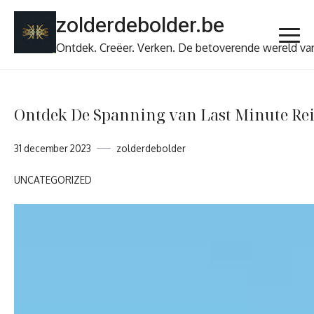
Ga
zolderdebolder.be
naar
de
Ontdek. Creëer. Verken. De betoverende wereld va
inhoud
Ontdek De Spanning van Last Minute Rei
31 december 2023
zolderdebolder
UNCATEGORIZED