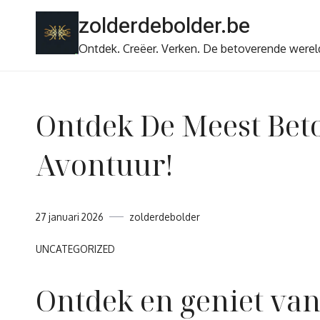
Ga
zolderdebolder.be
naar
de
Ontdek. Creëer. Verken. De betoverende werel
inhoud
Ontdek De Meest Be
Avontuur!
27 januari 2026
zolderdebolder
UNCATEGORIZED
Ontdek en geniet va