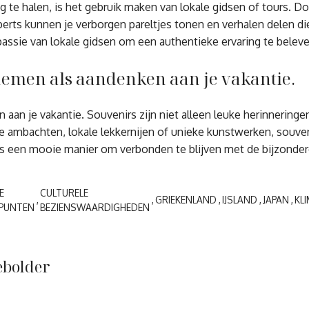
e halen, is het gebruik maken van lokale gidsen of tours. Door 
rts kunnen je verborgen pareltjes tonen en verhalen delen die 
assie van lokale gidsen om een authentieke ervaring te beleven
nemen als aandenken aan je vakantie.
an je vakantie. Souvenirs zijn niet alleen leuke herinneringe
e ambachten, lokale lekkernijen of unieke kunstwerken, souven
s een mooie manier om verbonden te blijven met de bijzondere 
E
CULTURELE
GRIEKENLAND
IJSLAND
JAPAN
KL
PUNTEN
BEZIENSWAARDIGHEDEN
ebolder