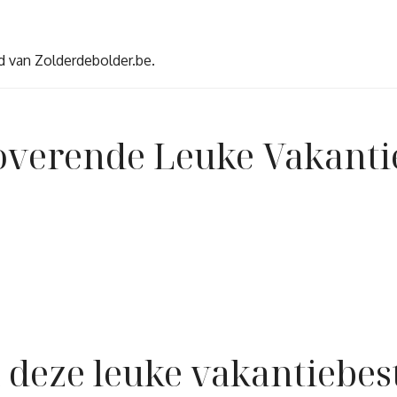
d van Zolderdebolder.be.
toverende Leuke Vakant
n deze leuke vakantieb