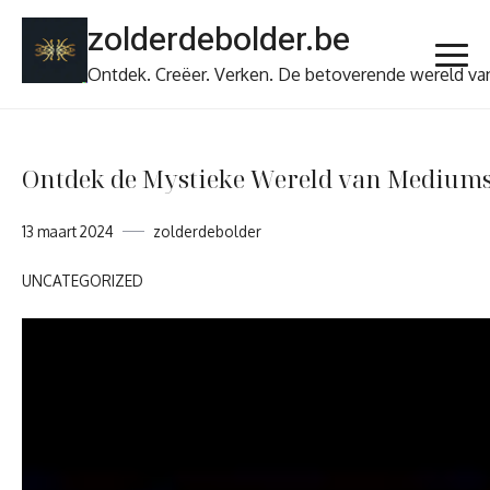
Ga
zolderdebolder.be
naar
de
Ontdek. Creëer. Verken. De betoverende wereld va
inhoud
Ontdek de Mystieke Wereld van Mediums
13 maart 2024
zolderdebolder
UNCATEGORIZED