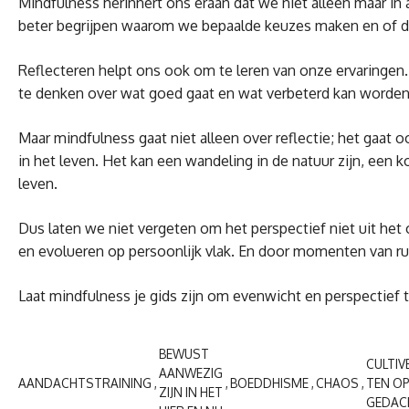
Mindfulness herinnert ons eraan dat we niet alleen maar in
beter begrijpen waarom we bepaalde keuzes maken en of de
Reflecteren helpt ons ook om te leren van onze ervaringen
te denken over wat goed gaat en wat verbeterd kan worden,
Maar mindfulness gaat niet alleen over reflectie; het gaa
in het leven. Het kan een wandeling in de natuur zijn, een
leven.
Dus laten we niet vergeten om het perspectief niet uit het
en evolueren op persoonlijk vlak. En door momenten van ru
Laat mindfulness je gids zijn om evenwicht en perspectief 
BEWUST
CULTIV
AANWEZIG
AANDACHTSTRAINING
BOEDDHISME
CHAOS
TEN OP
ZIJN IN HET
GEDAC