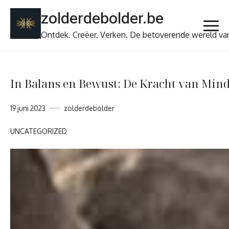
Ga
zolderdebolder.be
naar
de
Ontdek. Creëer. Verken. De betoverende wereld va
inhoud
In Balans en Bewust: De Kracht van Min
19 juni 2023
zolderdebolder
UNCATEGORIZED