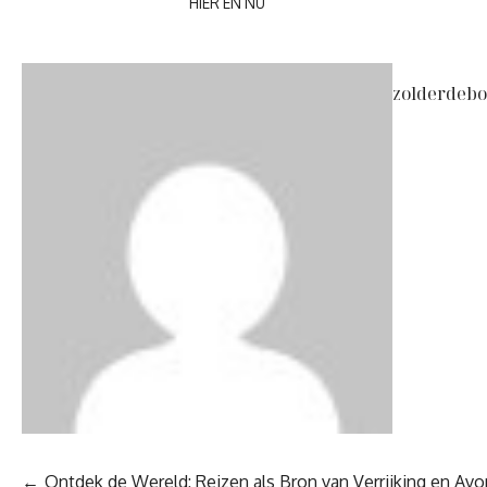
HIER EN NU
zolderdebo
Berichtnavigatie
Ontdek de Wereld: Reizen als Bron van Verrijking en Avo