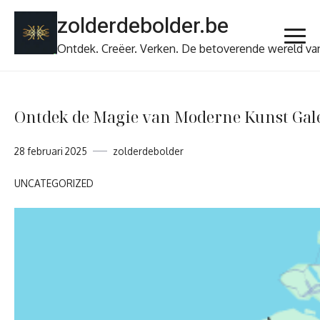
Ga
zolderdebolder.be
naar
de
Ontdek. Creëer. Verken. De betoverende wereld va
inhoud
Ontdek de Magie van Moderne Kunst Galer
28 februari 2025
zolderdebolder
UNCATEGORIZED