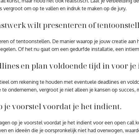
all kunst, maar houd het ook realistisch. Laat je verbeelding de
ns vergroot om op te vallen en indruk te maken op de jury.
stwerk wilt presenteren of tentoonstel
en of tentoonstellen. De manier waarop je jouw creatie aan h
len. Of het nu gaat om een gedurfde installatie, een intieme 
nes en plan voldoende tijd in voor je 
ieel om rekening te houden met eventuele deadlines en voldoend
 te ondernemen, vergroot je niet alleen je kansen op succes, ma
je voorstel voordat je het indient.
vragen op je voorstel voordat je het indient voor een open cal
ven en ideeën die je oorspronkelijk niet had overwogen, waardo