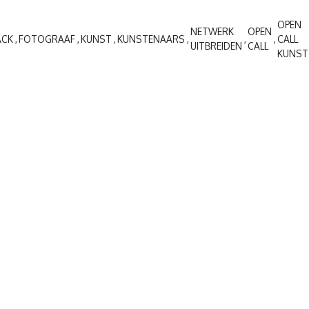
OPEN
NETWERK
OPEN
ACK
FOTOGRAAF
KUNST
KUNSTENAARS
CALL
UITBREIDEN
CALL
KUNST