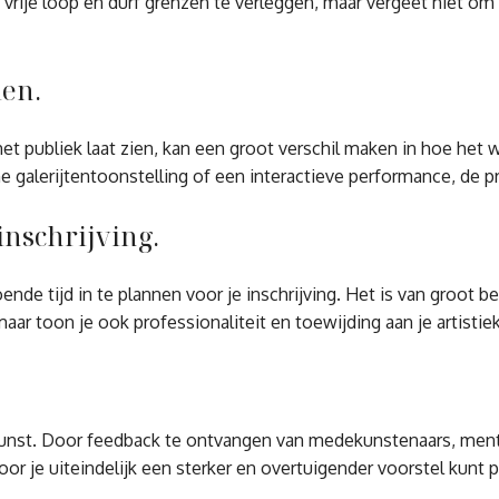
 vrije loop en durf grenzen te verleggen, maar vergeet niet om p
len.
et publiek laat zien, kan een groot verschil maken in hoe het
galerijtentoonstelling of een interactieve performance, de pre
inschrijving.
e tijd in te plannen voor je inschrijving. Het is van groot be
ar toon je ook professionaliteit en toewijding aan je artistiek
l kunst. Door feedback te ontvangen van medekunstenaars, mento
or je uiteindelijk een sterker en overtuigender voorstel kunt 