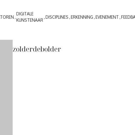
DIGITALE
ATOREN
DISCIPLINES
ERKENNING
EVENEMENT
FEEDB
KUNSTENAAR
zolderdebolder