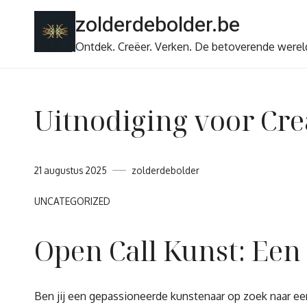
Ga
zolderdebolder.be
naar
de
Ontdek. Creëer. Verken. De betoverende werel
inhoud
Uitnodiging voor Cre
21 augustus 2025
zolderdebolder
UNCATEGORIZED
Open Call Kunst: Een
Ben jij een gepassioneerde kunstenaar op zoek naar een 