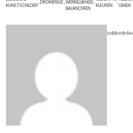
DROMERIGE
WERKELIJKHEID
KUNSTSCHILDER
KLEUREN
LIJNEN
BALANCEREN
zolderdebo