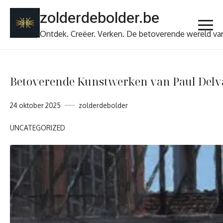
Ga
zolderdebolder.be
naar
de
Ontdek. Creëer. Verken. De betoverende wereld va
inhoud
Betoverende Kunstwerken van Paul Delva
24 oktober 2025
zolderdebolder
UNCATEGORIZED