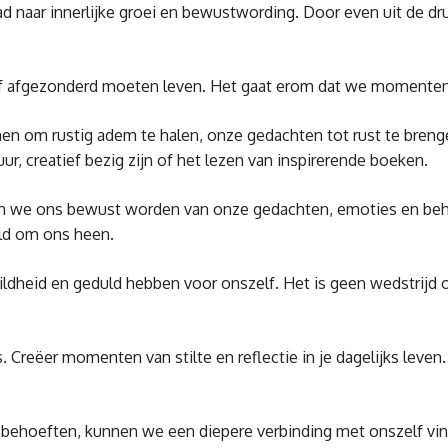
 pad naar innerlijke groei en bewustwording. Door even uit de
 afgezonderd moeten leven. Het gaat erom dat we momenten cre
emen om rustig adem te halen, onze gedachten tot rust te bren
r, creatief bezig zijn of het lezen van inspirerende boeken.
unnen we ons bewust worden van onze gedachten, emoties en be
ld om ons heen.
 mildheid en geduld hebben voor onszelf. Het is geen wedstrij
is. Creëer momenten van stilte en reflectie in je dagelijks leve
ehoeften, kunnen we een diepere verbinding met onszelf vinden 