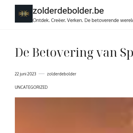
Ga
zolderdebolder.be
naar
de
Ontdek. Creëer. Verken. De betoverende werel
inhoud
De Betovering van Sp
22 juni 2023
zolderdebolder
UNCATEGORIZED