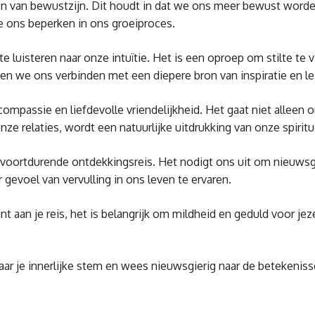
kelen van bewustzijn. Dit houdt in dat we ons meer bewust word
 ons beperken in ons groeiproces.
 te luisteren naar onze intuïtie. Het is een oproep om stilte te
nnen we ons verbinden met een diepere bron van inspiratie en le
van compassie en liefdevolle vriendelijkheid. Het gaat niet a
ze relaties, wordt een natuurlijke uitdrukking van onze spiritu
 voortdurende ontdekkingsreis. Het nodigt ons uit om nieuwsgie
 gevoel van vervulling in ons leven te ervaren.
egint aan je reis, het is belangrijk om mildheid en geduld voor 
ar je innerlijke stem en wees nieuwsgierig naar de betekenissen