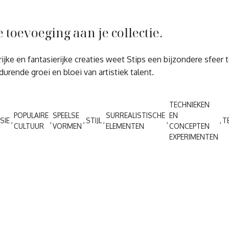
oevoeging aan je collectie.
ke en fantasierijke creaties weet Stips een bijzondere sfeer t
urende groei en bloei van artistiek talent.
TECHNIEKEN
POPULAIRE
SPEELSE
SURREALISTISCHE
EN
SIE
STIJL
T
CULTUUR
VORMEN
ELEMENTEN
CONCEPTEN
EXPERIMENTEN