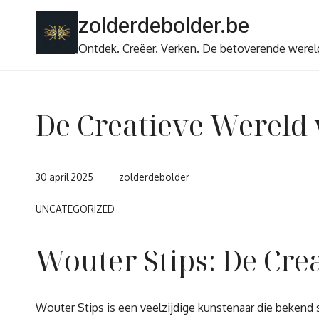
Ga
zolderdebolder.be
naar
de
Ontdek. Creëer. Verken. De betoverende werel
inhoud
De Creatieve Wereld
30 april 2025
zolderdebolder
UNCATEGORIZED
Wouter Stips: De Cre
Wouter Stips is een veelzijdige kunstenaar die bekend st