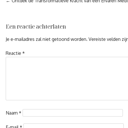
Berichtnavigatie
Ontdek de Transformatieve Kracht van een Ervaren Medi
Een reactie achterlaten
Je e-mailadres zal niet getoond worden.
Vereiste velden zi
Reactie
*
Naam
*
E-mail
*