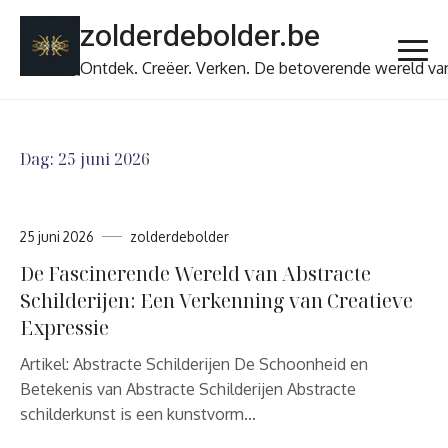
Ga
zolderdebolder.be
naar
de
Ontdek. Creëer. Verken. De betoverende wereld va
inhoud
Dag:
25 juni 2026
25 juni 2026
zolderdebolder
De Fascinerende Wereld van Abstracte
Schilderijen: Een Verkenning van Creatieve
Expressie
Artikel: Abstracte Schilderijen De Schoonheid en
Betekenis van Abstracte Schilderijen Abstracte
schilderkunst is een kunstvorm…