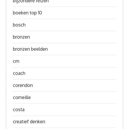
bijzondere reizen
boeken top 10
bosch
bronzen
bronzen beelden
cm
coach
corendon
corneille
costa
creatief denken