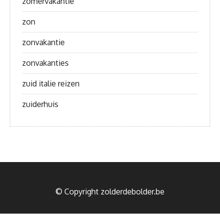
zomervakantie
zon
zonvakantie
zonvakanties
zuid italie reizen
zuiderhuis
© Copyright zolderdebolder.be