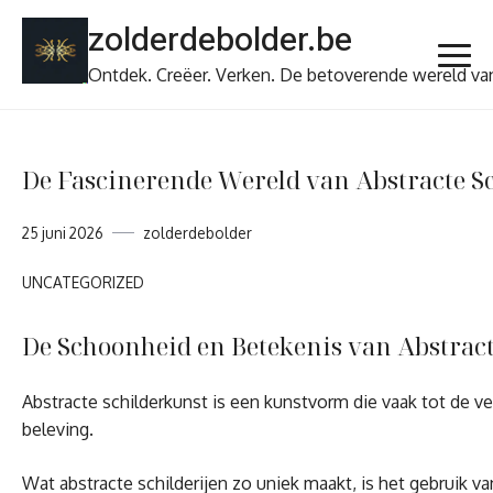
Ga
zolderdebolder.be
naar
de
Ontdek. Creëer. Verken. De betoverende wereld va
inhoud
De Fascinerende Wereld van Abstracte Sc
25 juni 2026
zolderdebolder
UNCATEGORIZED
De Schoonheid en Betekenis van Abstract
Abstracte schilderkunst is een kunstvorm die vaak tot de ver
beleving.
Wat abstracte schilderijen zo uniek maakt, is het gebruik 