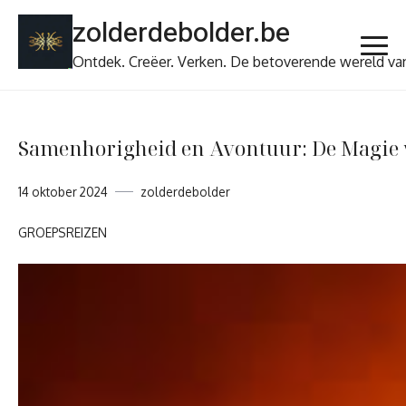
Ga
zolderdebolder.be
naar
de
Ontdek. Creëer. Verken. De betoverende wereld va
inhoud
Samenhorigheid en Avontuur: De Magie 
14 oktober 2024
zolderdebolder
GROEPSREIZEN