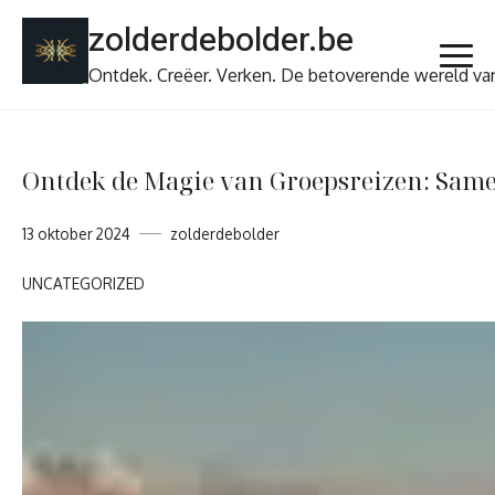
Ga
zolderdebolder.be
naar
de
Ontdek. Creëer. Verken. De betoverende wereld va
inhoud
Ontdek de Magie van Groepsreizen: Sam
13 oktober 2024
zolderdebolder
UNCATEGORIZED