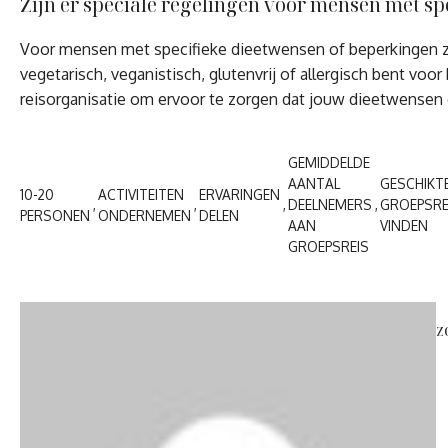
Zijn er speciale regelingen voor mensen met s
Voor mensen met specifieke dieetwensen of beperkingen zijn
vegetarisch, veganistisch, glutenvrij of allergisch bent v
reisorganisatie om ervoor te zorgen dat jouw dieetwensen 
GEMIDDELDE
AANTAL
GESCHIKT
10-20
ACTIVITEITEN
ERVARINGEN
DEELNEMERS
GROEPSRE
PERSONEN
ONDERNEMEN
DELEN
AAN
VINDEN
GROEPSREIS
z