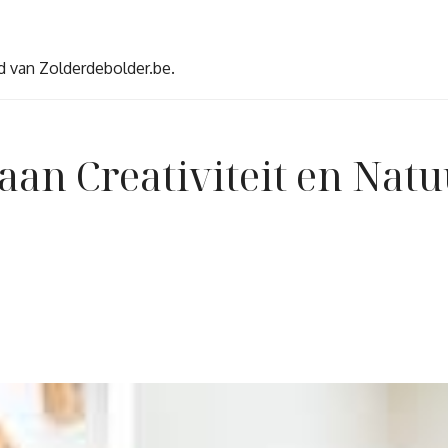
d van Zolderdebolder.be.
an Creativiteit en Natu