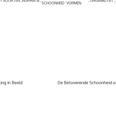
UTSOORTEN
INSPIRATIE
ORIGINALITEIT
SCHOONHEID
VORMEN
ing in Beeld
De Betoverende Schoonheid v