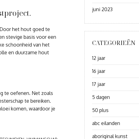
juni 2023
tproject.
. Door het hout goed te
en stevige basis voor een
CATEGORIEËN
ijke schoonheid van het
volle en duurzame hout
12 jaar
16 jaar
17 jaar
ig te oefenen. Net zoals
5 dagen
esterschap te bereiken.
 bloei komen, waardoor je
50 plus
abc eilanden
aboriginal kunst