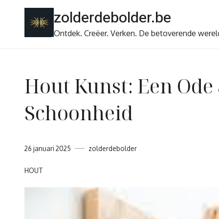
Ga
zolderdebolder.be
naar
de
Ontdek. Creëer. Verken. De betoverende werel
inhoud
Hout Kunst: Een Ode a
Schoonheid
26 januari 2025
zolderdebolder
HOUT