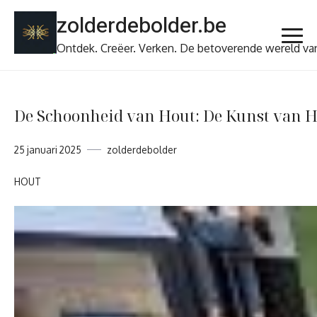
Ga
zolderdebolder.be
naar
de
Ontdek. Creëer. Verken. De betoverende wereld va
inhoud
De Schoonheid van Hout: De Kunst van 
25 januari 2025
zolderdebolder
HOUT