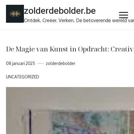
Ga
zolderdebolder.be
naar
de
Ontdek. Creëer. Verken. De betoverende wereld va
inhoud
De Magie van Kunst in Opdracht: Creativ
08 januari 2025
zolderdebolder
UNCATEGORIZED