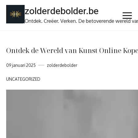
Ga
zolderdebolder.be
naar
de
Ontdek. Creëer. Verken. De betoverende wereld va
inhoud
Ontdek de Wereld van Kunst Online Kop
09 januari 2025
zolderdebolder
UNCATEGORIZED