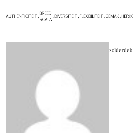
BREED
AUTHENTICITEIT
DIVERSITEIT
FLEXIBILITEIT
GEMAK
HERK
SCALA
zolderdeb