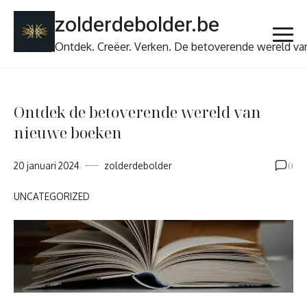
Ga
zolderdebolder.be
naar
de
Ontdek. Creëer. Verken. De betoverende wereld va
inhoud
Ontdek de betoverende wereld van
nieuwe boeken
0
20 januari 2024
zolderdebolder
UNCATEGORIZED